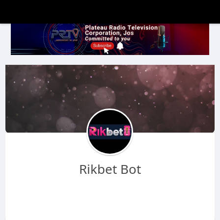
Rikbet Bot