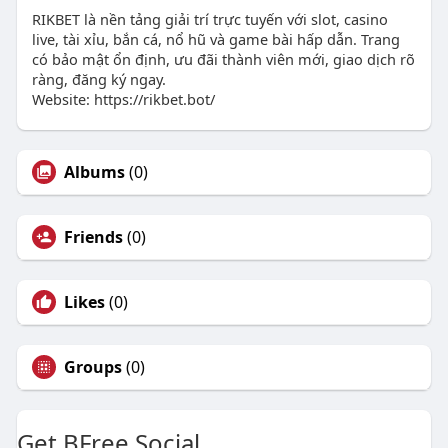
RIKBET là nền tảng giải trí trực tuyến với slot, casino
live, tài xỉu, bắn cá, nổ hũ và game bài hấp dẫn. Trang
có bảo mật ổn định, ưu đãi thành viên mới, giao dịch rõ
ràng, đăng ký ngay.
Website: https://rikbet.bot/
Albums
(0)
Friends
(0)
Likes
(0)
Groups
(0)
Get BFree Social