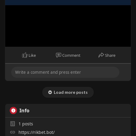
Like
Comment
Share
Load more posts
Info
1
posts
https://rikbet.bot/