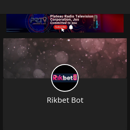
Rikbet Bot