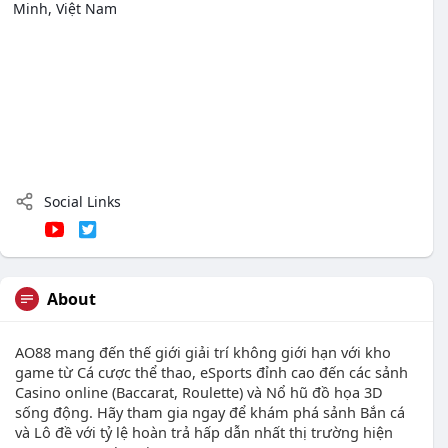
Minh, Việt Nam
Social Links
About
AO88 mang đến thế giới giải trí không giới hạn với kho
game từ Cá cược thể thao, eSports đỉnh cao đến các sảnh
Casino online (Baccarat, Roulette) và Nổ hũ đồ họa 3D
sống động. Hãy tham gia ngay để khám phá sảnh Bắn cá
và Lô đề với tỷ lệ hoàn trả hấp dẫn nhất thị trường hiện