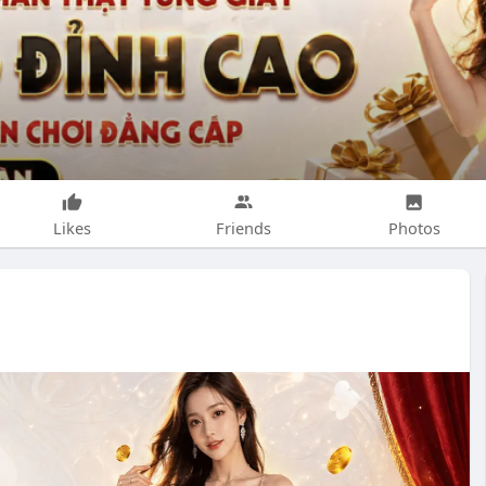
Likes
Friends
Photos