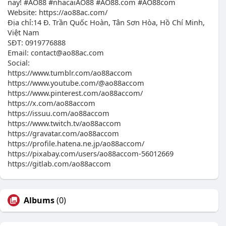
nay! #AO88 #nhacaiAO88 #AO88.com #AO88com
Website: https://ao88ac.com/
Địa chỉ:14 Đ. Trần Quốc Hoàn, Tân Sơn Hòa, Hồ Chí Minh,
Việt Nam
SĐT: 0919776888
Email: contact@ao88ac.com
Social:
https://www.tumblr.com/ao88accom
https://www.youtube.com/@ao88accom
https://www.pinterest.com/ao88accom/
https://x.com/ao88accom
https://issuu.com/ao88accom
https://www.twitch.tv/ao88accom
https://gravatar.com/ao88accom
https://profile.hatena.ne.jp/ao88accom/
https://pixabay.com/users/ao88accom-56012669
https://gitlab.com/ao88accom
Albums
(0)