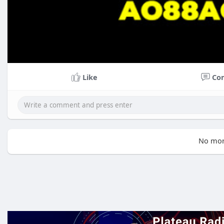
Like
Co
No mor