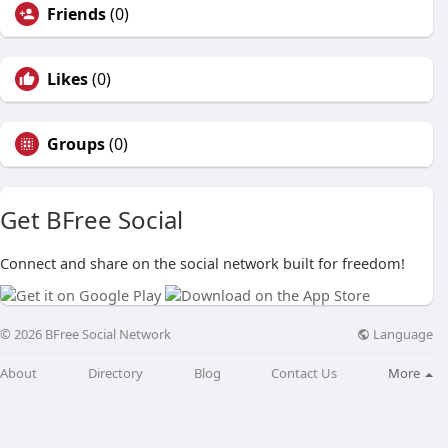
Friends
(0)
Likes
(0)
Groups
(0)
Get BFree Social
Connect and share on the social network built for freedom!
Language
© 2026 BFree Social Network
About
Directory
Blog
Contact Us
More