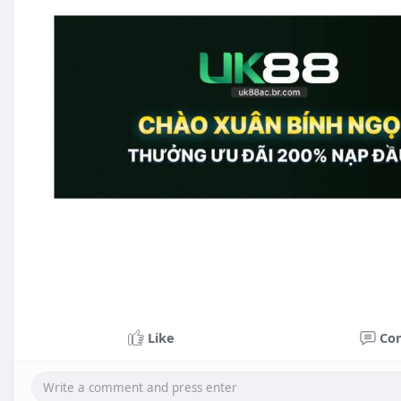
Like
Co