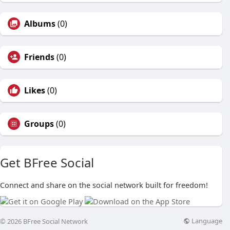
Albums
(0)
Friends
(0)
Likes
(0)
Groups
(0)
Get BFree Social
Connect and share on the social network built for freedom!
Language
© 2026 BFree Social Network