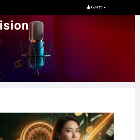
Guest