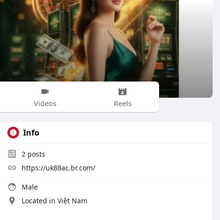
Videos
Reels
Info
2
posts
https://uk88ac.br.com/
Male
Located in Việt Nam