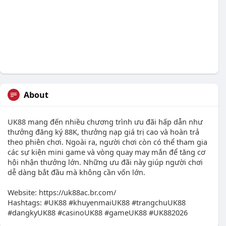
About
UK88 mang đến nhiều chương trình ưu đãi hấp dẫn như
thưởng đăng ký 88K, thưởng nạp giá trị cao và hoàn trả
theo phiên chơi. Ngoài ra, người chơi còn có thể tham gia
các sự kiện mini game và vòng quay may mắn để tăng cơ
hội nhận thưởng lớn. Những ưu đãi này giúp người chơi
dễ dàng bắt đầu mà không cần vốn lớn.
Website: https://uk88ac.br.com/
Hashtags: #UK88 #khuyenmaiUK88 #trangchuUK88
#dangkyUK88 #casinoUK88 #gameUK88 #UK882026