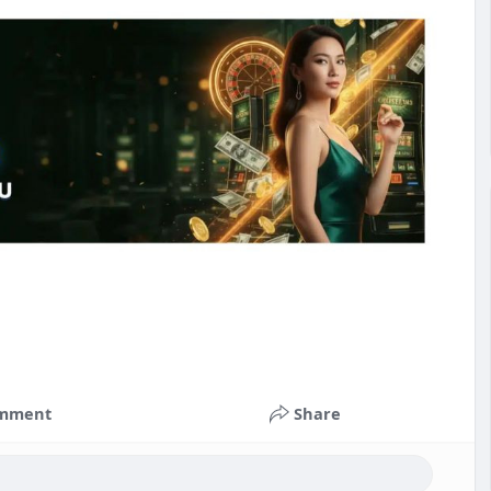
mment
Share