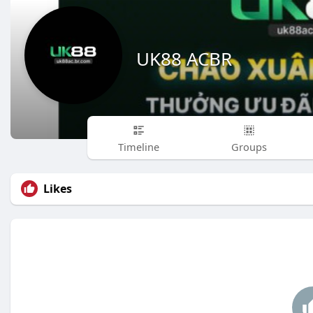
UK88 ACBR
Timeline
Groups
Likes