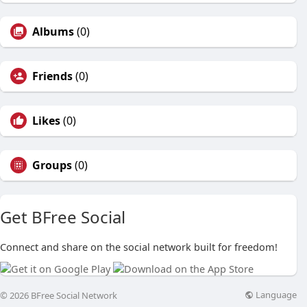
Albums
(0)
Friends
(0)
Likes
(0)
Groups
(0)
Get BFree Social
Connect and share on the social network built for freedom!
Language
© 2026 BFree Social Network