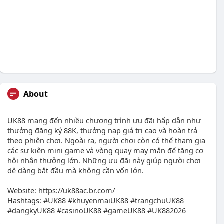
About
UK88 mang đến nhiều chương trình ưu đãi hấp dẫn như
thưởng đăng ký 88K, thưởng nạp giá trị cao và hoàn trả
theo phiên chơi. Ngoài ra, người chơi còn có thể tham gia
các sự kiện mini game và vòng quay may mắn để tăng cơ
hội nhận thưởng lớn. Những ưu đãi này giúp người chơi
dễ dàng bắt đầu mà không cần vốn lớn.
Website: https://uk88ac.br.com/
Hashtags: #UK88 #khuyenmaiUK88 #trangchuUK88
#dangkyUK88 #casinoUK88 #gameUK88 #UK882026